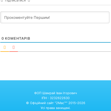
Підписатися
0
КОМЕНТАРІВ
ФОП Шамрай Іван Ігорович
ІПН : 3232622630
© Офіційний сайт "2Mac™" 2015–2026
Усі права захищені.