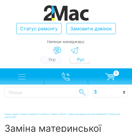
Статус ремонту
Замовити дзвінок
Напиши менеджеру:
Укр
Рус
0
Ремонт Apple
/
Ремонт MacBook Pro Retina
/
Ремонт А2442
/
Заміна материнської плати MacBook Pro Retina 14"
A2442 2021
Заміна материнської