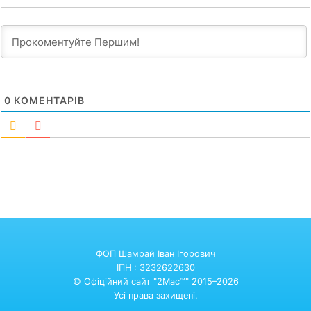
0
КОМЕНТАРІВ
ФОП Шамрай Іван Ігорович
ІПН : 3232622630
© Офіційний сайт "2Mac™" 2015–2026
Усі права захищені.