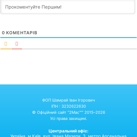
0
КОМЕНТАРІВ
ФОП Шамрай Іван Ігорович
ІПН : 3232622630
© Офіційний сайт "2Mac™" 2015–2026
Усі права захищені.
Центральний офіс:
Україна,
м.Київ,
вул. Івана Мазепи, 3. метро Арсенальна