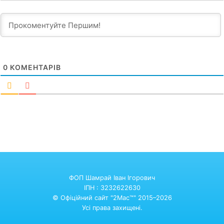
0
КОМЕНТАРІВ
ФОП Шамрай Іван Ігорович
ІПН : 3232622630
© Офіційний сайт "2Mac™" 2015–2026
Усі права захищені.