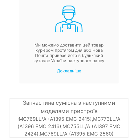
Ми можемо доставити цей товар
кур'єром протягом дня або Нова
Пошта привезе його в будь-який
куточок України наступного ранку
Докладніше
Запчастина сумісна з наступними
моделями пристроїв
:MC769LL/A (A1395 EMC 2415),MC773LL/A
(A1396 EMC 2416),MC755LL/A (A1397 EMC
2424),MC769LL/A (A1395 EMC 2560)