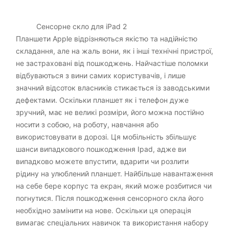
Сенсорне скло для iPad 2
Планшети Apple відрізняються якістю та надійністю
складання, але на жаль вони, як і інші технічні пристрої,
не застраховані від пошкоджень. Найчастіше поломки
відбуваються з вини самих користувачів, і лише
значний відсоток власників стикається із заводськими
дефектами. Оскільки планшет як і телефон дуже
зручний, має не великі розміри, його можна постійно
носити з собою, на роботу, навчання або
використовувати в дорозі. Ця мобільність збільшує
шанси випадкового пошкодження Ipad, адже ви
випадково можете впустити, вдарити чи розлити
рідину на улюблений планшет. Найбільше навантаження
на себе бере корпус та екран, який може розбитися чи
погнутися. Після пошкодження сенсорного скла його
необхідно замінити на нове. Оскільки ця операція
вимагає спеціальних навичок та використання набору