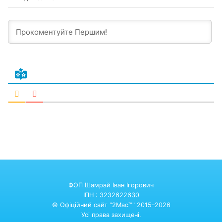
ФОП Шамрай Іван Ігорович
ІПН : 3232622630
© Офіційний сайт "2Mac™" 2015–2026
Усі права захищені.