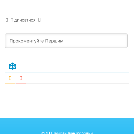
Підписатися
ФОП Шамрай Іван Ігорович