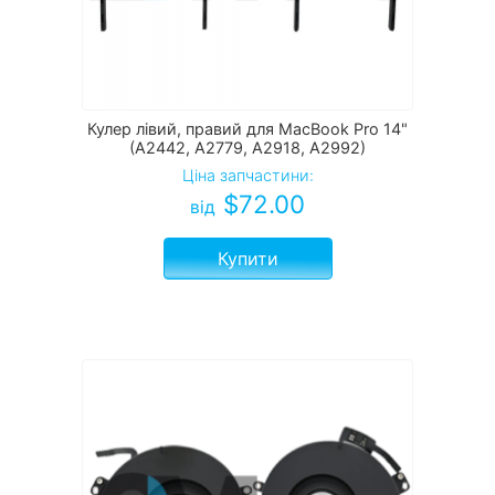
Кулер лівий, правий для MacBook Pro 14"
(A2442, A2779, A2918, A2992)
Ціна запчастини:
$
72.00
від
Купити