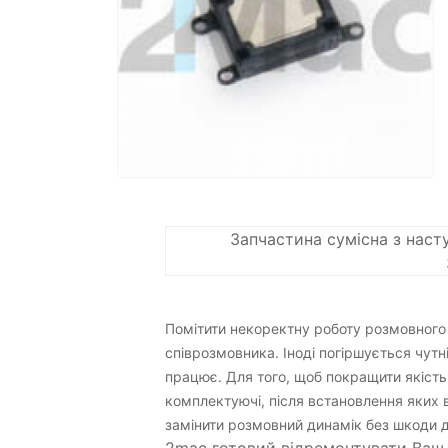
Запчастина сумісна з нас
Слуховой дина
Помітити некоректну роботу розмовного 
співрозмовника. Іноді погіршується чутн
працює. Для того, щоб покращити якість 
комплектуючі, після встановлення яких 
замінити розмовний динамік без шкоди д
2mac готовий відремонтувати Ва