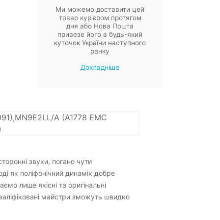
Ми можемо доставити цей
товар кур'єром протягом
дня або Нова Пошта
привезе його в будь-який
куточок України наступного
ранку
Докладніше
091),MN9E2LL/A (A1778 EMC
)
торонні звуки, погано чути
оді як поліфонічний динамік добре
ємо лише якісні та оригінальні
 кваліфіковані майстри зможуть швидко
.