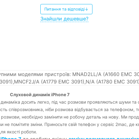
Питання та відповіді↓
Знайшли дешевше?
тупними моделями пристроїв: MNAD2LL/A (A1660 EMC 3
3091),MNCF2J/A (A1779 EMC 3091),N/A (A1780 EMC 3091
мік iPhone 7
динаміка досить легко, під час розмови проявляються шуми та с
ість співрозмовника, ніби розмова відбувається за телефоном, т
розмови, необхідно замінити не робочу деталь на нову. Ми прода
ви не помітите зміни. Приносьте свій телефон у сервіс 2mac, де
ля якості роботи.
ш
iPhone 7
та зробити якісну
заміну розмовного динаміка