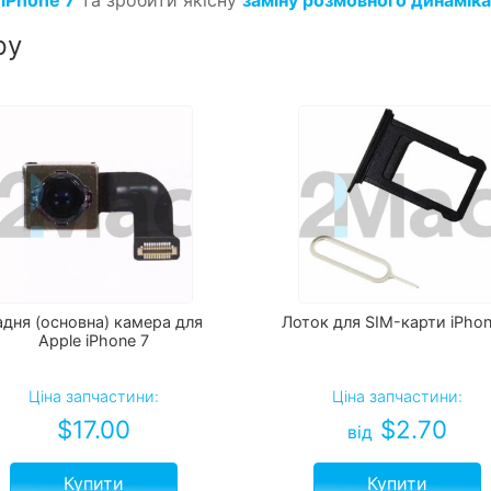
ру
адня (основна) камера для
Лоток для SIM-карти iPhon
Apple iPhone 7
Ціна запчастини:
Ціна запчастини:
$
17.00
$
2.70
від
Купити
Купити