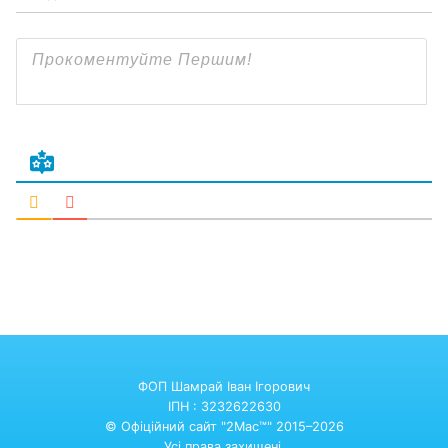
ФОП Шамрай Іван Ігорович
ІПН : 3232622630
© Офіційний сайт "2Mac™" 2015–2026
Усі права захищені.