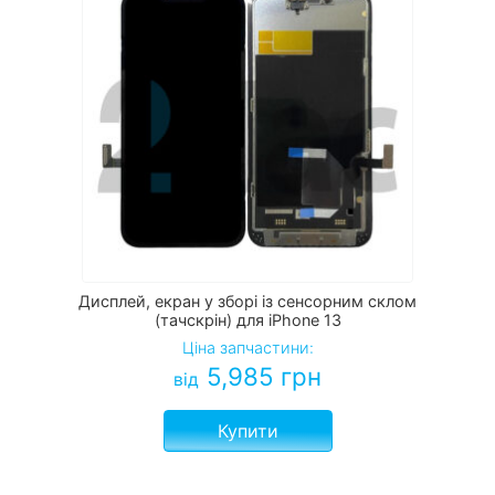
Дисплей, екран у зборі із сенсорним склом
(тачскрін) для iPhone 13
Ціна запчастини:
5,985
грн
від
Купити