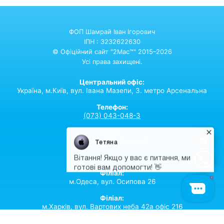
ФОП Шамрай Іван Ігорович
ІПН : 3232622630
© Офіційний сайт "2Mac™" 2015–2026
Усі права захищені.
Центральний офіс:
Україна,
м.Київ,
вул. Івана Мазепи, 3. метро Арсенальна
Телефон:
(073) 043-048-3
Email:
2macparts@gmail.com
Філіал:
м.Одеса, вул. Осипова 26
Філіал:
м.Харків, вул. Вартових неба 42а офіс 216
Телефон:
(067) 399-02-34