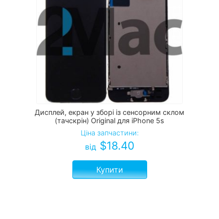
Дисплей, екран у зборі із сенсорним склом
(тачскрін) Original для iPhone 5s
Ціна запчастини:
$
18.40
від
Купити