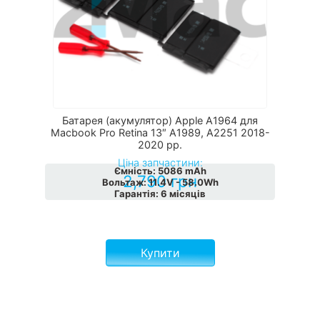
Батарея (акумулятор) Apple A1964 для
Macbook Pro Retina 13″ А1989, А2251 2018-
2020 рр.
Ціна запчастини:
Ємність
:
5086 mAh
2,790
грн
Вольтаж
:
11.4V - 58.0Wh
Гарантія
:
6 місяців
Купити