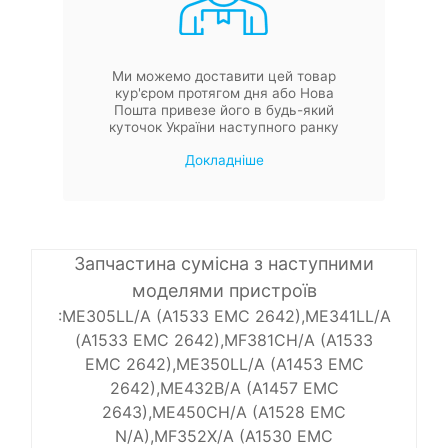
Ми можемо доставити цей товар
кур'єром протягом дня або Нова
Пошта привезе його в будь-який
куточок України наступного ранку
Докладніше
Запчастина сумісна з наступними
моделями пристроїв
:ME305LL/A (A1533 EMC 2642),ME341LL/A
(A1533 EMC 2642),MF381CH/A (A1533
EMC 2642),ME350LL/A (A1453 EMC
2642),ME432B/A (A1457 EMC
2643),ME450CH/A (A1528 EMC
N/A),MF352X/A (A1530 EMC