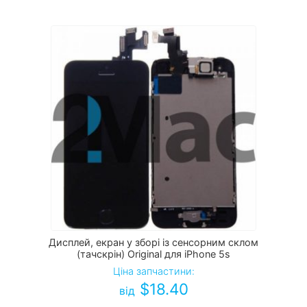
Дисплей, екран у зборі із сенсорним склом
(тачскрін) Original для iPhone 5s
Ціна запчастини:
$
18.40
від