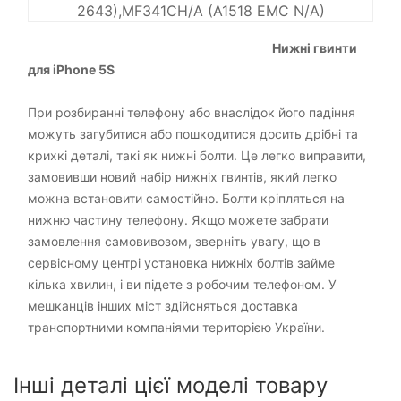
2643),MF341CH/A (A1518 EMC N/A)
Нижні гвинти
для iPhone 5S
При розбиранні телефону або внаслідок його падіння
можуть загубитися або пошкодитися досить дрібні та
крихкі деталі, такі як нижні болти. Це легко виправити,
замовивши новий набір нижніх гвинтів, який легко
можна встановити самостійно. Болти кріпляться на
нижню частину телефону. Якщо можете забрати
замовлення самовивозом, зверніть увагу, що в
сервісному центрі установка нижніх болтів займе
кілька хвилин, і ви підете з робочим телефоном. У
мешканців інших міст здійсняться доставка
транспортними компаніями територією України.
Інші деталі цієї моделі товару