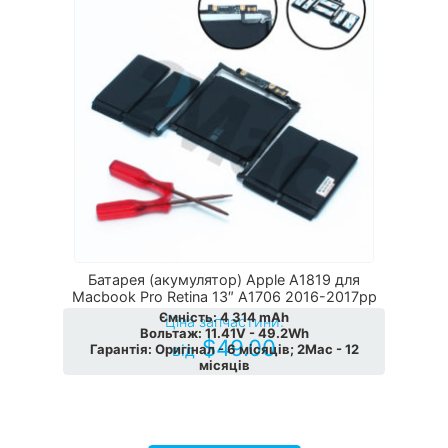
Батарея (акумулятор) Apple A1819 для
Macbook Pro Retina 13″ A1706 2016-2017рр
Ємність
:
4 314 mAh
Ціна запчастини:
Вольтаж
:
11.41V - 49.2Wh
$
49.00
від
Гарантія
:
Оригінал - 6 місяців; 2Мас - 12
місяців