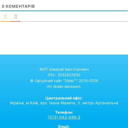
0
КОМЕНТАРІВ
ФОП Шамрай Іван Ігорович
ІПН : 3232622630
© Офіційний сайт "2Mac™" 2015–2026
Усі права захищені.
Центральний офіс:
Україна,
м.Київ,
вул. Івана Мазепи, 3. метро Арсенальна
Телефон:
(073) 043-048-3
Email: