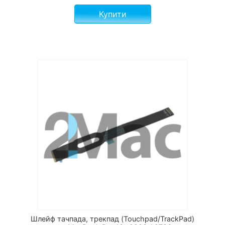
Купити
Шлейф тачпада, трекпад (Touchpad/TrackPad)