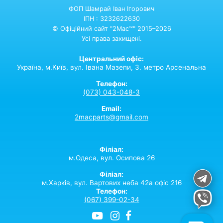
ФОП Шамрай Іван Ігорович
ІПН : 3232622630
© Офіційний сайт "2Mac™" 2015–2026
Усі права захищені.
Центральний офіс:
Україна,
м.Київ,
вул. Івана Мазепи, 3. метро Арсенальна
Телефон:
(073) 043-048-3
Email:
2macparts@gmail.com
Філіал:
м.Одеса, вул. Осипова 26
Філіал:
м.Харків, вул. Вартових неба 42а офіс 216
Телефон:
(067) 399-02-34