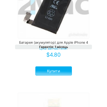
Батарея (акумулятор) для Apple iPhone 4
Гарантія
:
1 місяць
Ціна запчастини:
$
4.80
Купити