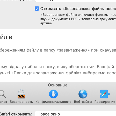
йлів
береженням файлу в папку «завантаження» при скачуван
ому відразу вибрати папку, в яку збережеться Ваш файл
 пункті «Папка для завантаження файлів» вибираємо па