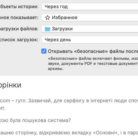
орінки
.com – гугл. Зазвичай, для серфінгу в інтернеті люди сп
ит.
нкою була пошукова система?
ашню сторінку, відкриваємо вкладку «Основні», і в па