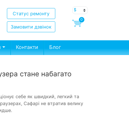
Статус ремонту
0
Замовити дзвінок
и
Контакти
Блог
узера стане набагато
ціонує себе як швидкий, легкий та
браузерах, Сафарі не втратив велику
видше.