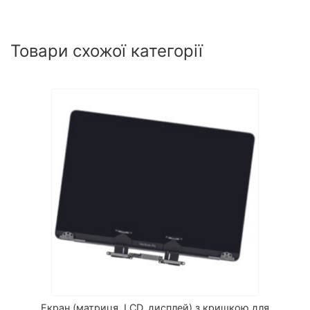
Товари схожої категорії
Екран (матриця, LCD, дисплей) з кришкою для