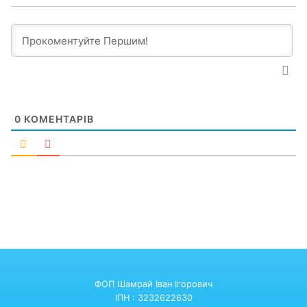
0
КОМЕНТАРІВ
ФОП Шамрай Іван Ігорович
ІПН : 3232622630