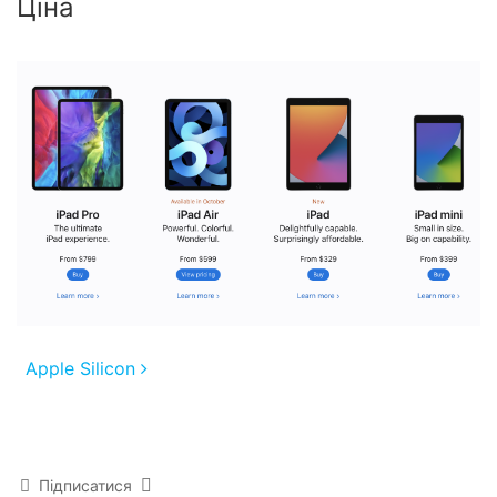
Ціна
Post navigation
Apple Silicon
Підписатися