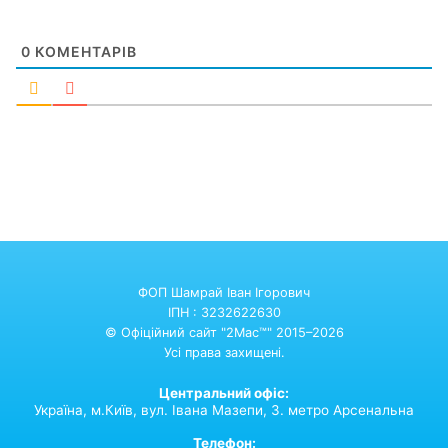
0
КОМЕНТАРІВ
ФОП Шамрай Іван Ігорович
ІПН : 3232622630
© Офіційний сайт "2Mac™" 2015–2026
Усі права захищені.
Центральний офіс:
Україна,
м.Київ,
вул. Івана Мазепи, 3. метро Арсенальна
Телефон: