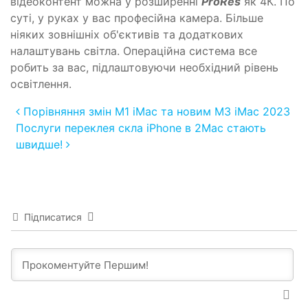
відеоконтент можна у розширенні
ProRes
як 4К. По
суті, у руках у вас професійна камера. Більше
ніяких зовнішніх об'єктивів та додаткових
налаштувань світла. Операційна система все
робить за вас, підлаштовуючи необхідний рівень
освітлення.
Post navigation
Порівняння змін M1 iMac та новим M3 iMac 2023
Послуги переклея скла iPhone в 2Mac стають
швидше!
Підписатися