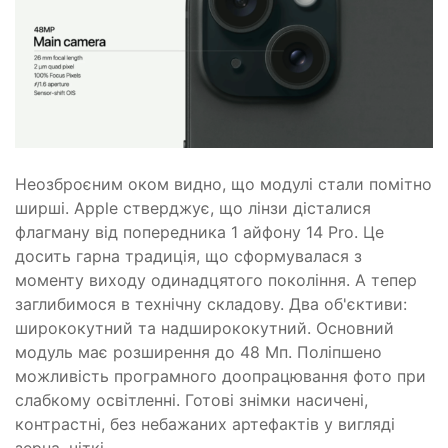
Неозброєним оком видно, що модулі стали помітно
ширші. Apple стверджує, що лінзи дісталися
флагману від попередника 1 айфону 14 Pro. Це
досить гарна традиція, що сформувалася з
моменту виходу одинадцятого покоління. А тепер
заглибимося в технічну складову. Два об'єктиви:
ширококутний та надширококутний. Основний
модуль має розширення до 48 Мп. Поліпшено
можливість програмного доопрацювання фото при
слабкому освітленні. Готові знімки насичені,
контрастні, без небажаних артефактів у вигляді